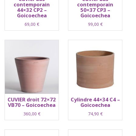
contemporain
contemporain
44×32 CP2 –
50×37 CP3 –
Goicoechea
Goicoechea
69,00
€
99,00
€
CUVIER droit 72×72
Cylindre 44×34 C4 –
VB70 – Goicoechea
Goicoechea
360,00
€
74,90
€