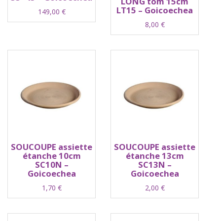
LONG tom 15cm
LT15 – Goicoechea
149,00
€
8,00
€
SOUCOUPE assiette
SOUCOUPE assiette
étanche 10cm
étanche 13cm
SC10N –
SC13N –
Goicoechea
Goicoechea
1,70
€
2,00
€