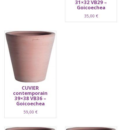
31×32 VB29 –
Goicoechea
35,00
€
CUVIER
contemporain
39×38 VB36 –
Goicoechea
59,00
€