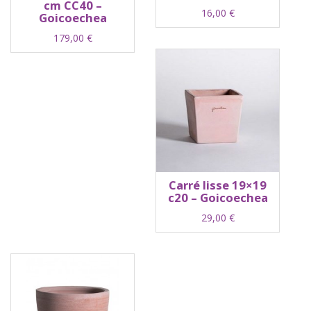
cm CC40 –
16,00
€
Goicoechea
179,00
€
Carré lisse 19×19
c20 – Goicoechea
29,00
€