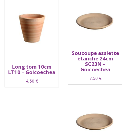
Soucoupe assiette
étanche 24cm
SC23N –
Long tom 10cm
Goicoechea
LT10 – Goicoechea
7,50
€
4,50
€