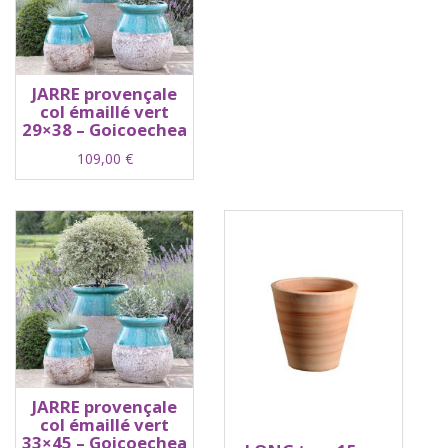
JARRE provençale
col émaillé vert
29×38 – Goicoechea
109,00
€
JARRE provençale
col émaillé vert
33×45 – Goicoechea