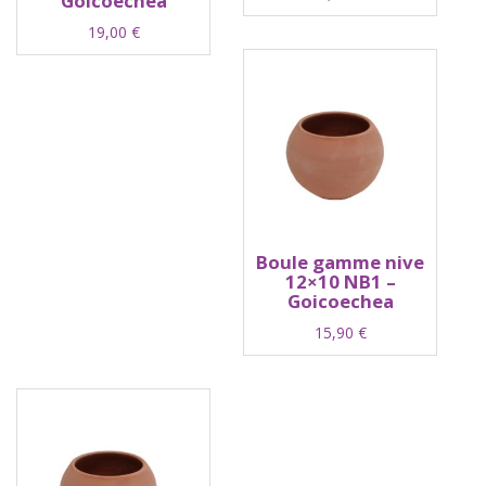
Goicoechea
19,00
€
Boule gamme nive
12×10 NB1 –
Goicoechea
15,90
€