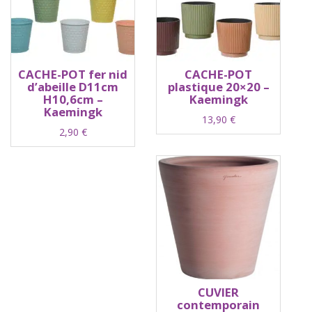
CACHE-POT fer nid
CACHE-POT
d’abeille D11cm
plastique 20×20 –
H10,6cm –
Kaemingk
Kaemingk
13,90
€
2,90
€
CUVIER
contemporain