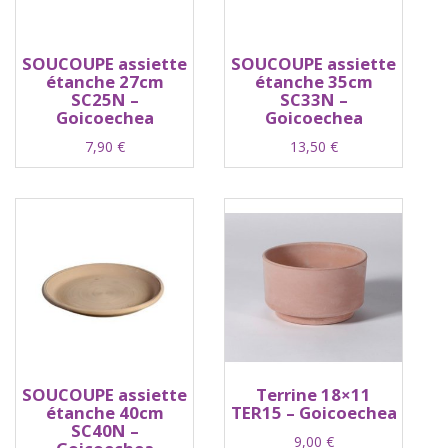
SOUCOUPE assiette
SOUCOUPE assiette
étanche 27cm
étanche 35cm
SC25N –
SC33N –
Goicoechea
Goicoechea
7,90
€
13,50
€
SOUCOUPE assiette
Terrine 18×11
étanche 40cm
TER15 – Goicoechea
SC40N –
9,00
€