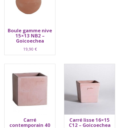
Boule gamme nive
15×13 NB2 –
Goicoechea
19,90
€
Carré
Carré lisse 16×15
contemporain 40
C12 – Goicoechea