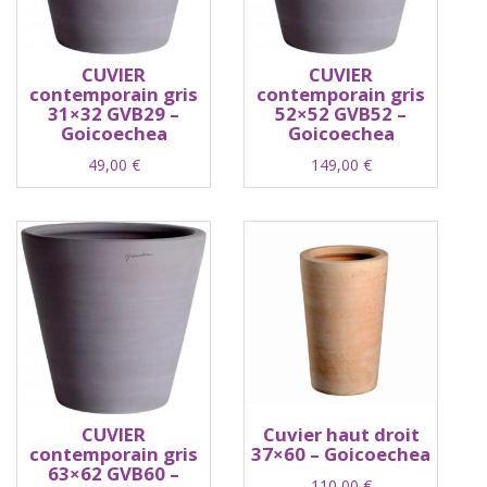
CUVIER
CUVIER
contemporain gris
contemporain gris
31×32 GVB29 –
52×52 GVB52 –
Goicoechea
Goicoechea
49,00
€
149,00
€
CUVIER
Cuvier haut droit
contemporain gris
37×60 – Goicoechea
63×62 GVB60 –
110,00
€