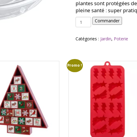
plantes sont protégées de 
pleine santé : super prati
quantité
Commander
de
Soucoupe
transparente
Catégories :
Jardin
,
Poterie
ronde
16cm
-
Elho
Promo !