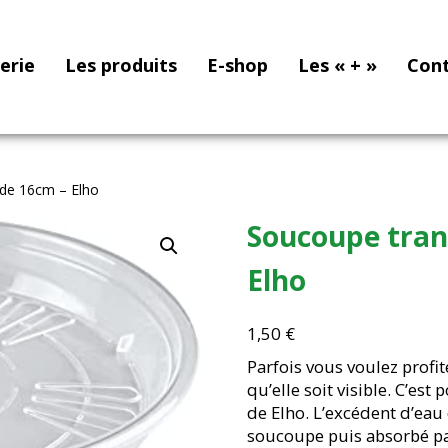
nerie
Les produits
E-shop
Les « + »
Con
de 16cm – Elho
Soucoupe tran
Elho
1,50
€
Parfois vous voulez profi
qu’elle soit visible. C’es
de Elho. L’excédent d’eau 
soucoupe puis absorbé par