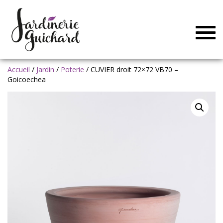
Togg
navig
Accueil
/
Jardin
/
Poterie
/ CUVIER droit 72×72 VB70 –
Goicoechea