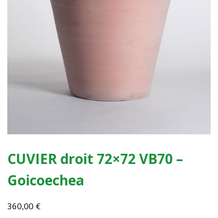
CUVIER droit 72×72 VB70 –
Goicoechea
360,00
€