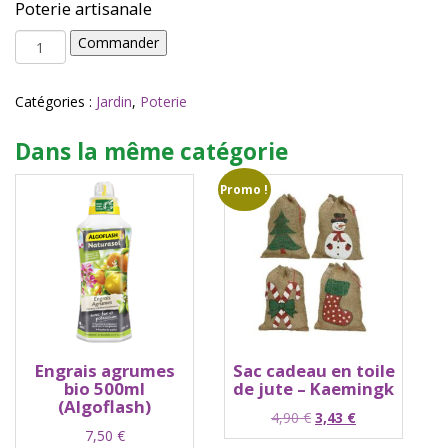
Poterie artisanale
quantité
Commander
de
CUVIER
droit
Catégories :
Jardin
,
Poterie
72x72
VB70
Dans la même catégorie
-
Goicoechea
Promo !
Engrais agrumes
Sac cadeau en toile
bio 500ml
de jute – Kaemingk
(Algoflash)
Le
Le
4,90
€
3,43
€
7,50
€
prix
prix