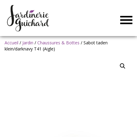
Togg
navig
Accueil
/
Jardin
/
Chaussures & Bottes
/ Sabot taden
klein/darknavy T41 (Aigle)