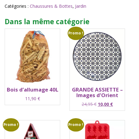
Catégories :
Chaussures & Bottes
,
Jardin
Dans la même catégorie
Promo !
Bois d’allumage 40L
GRANDE ASSIETTE –
Images d’Orient
11,90
€
Le
Le
24,95
€
10,00
€
prix
prix
initial
actuel
était :
est :
Promo !
Promo !
24,95 €.
10,00 €.