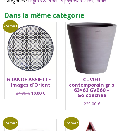
Catégories :
Engrais & Produits phytosanitaires
,
Jardin
bio
500ml
Dans la même catégorie
(Algoflash)
Promo !
GRANDE ASSIETTE –
CUVIER
Images d’Orient
contemporain gris
63×62 GVB60 –
Le
Le
24,95
€
10,00
€
Goicoechea
prix
prix
229,00
€
initial
actuel
était :
est :
24,95 €.
10,00 €.
Promo !
Promo !