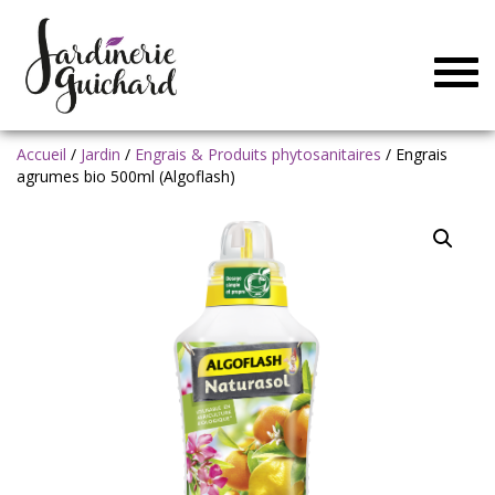
Togg
navig
Accueil
/
Jardin
/
Engrais & Produits phytosanitaires
/ Engrais
agrumes bio 500ml (Algoflash)