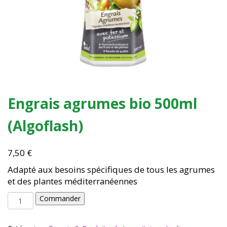
Engrais agrumes bio 500ml
(Algoflash)
7,50
€
Adapté aux besoins spécifiques de tous les agrumes
et des plantes méditerranéennes
quantité
Commander
de
Engrais
agrumes