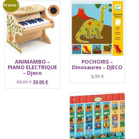
Promo !
ANIMAMBO –
POCHOIRS –
PIANO ELECTRIQUE
Dinosaures – DJECO
– Djeco
6,50
€
Le
Le
80,00
€
30,00
€
prix
prix
initial
actuel
était :
est :
80,00 €.
30,00 €.