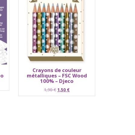
Crayons de couleur
co
métalliques – FSC Wood
100% – Djeco
Le
Le
1,90
€
1,50
€
prix
prix
initial
actuel
était :
est :
1,90 €.
1,50 €.