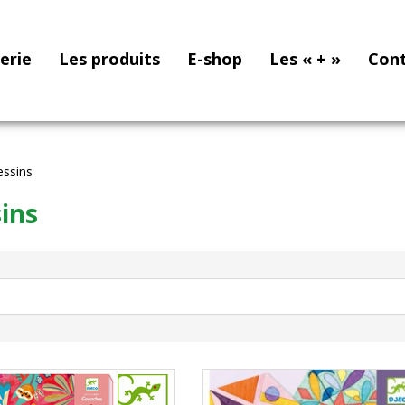
nerie
Les produits
E-shop
Les « + »
Con
essins
ins