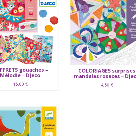
FFRETS gouaches –
COLORIAGES surprises
Mélodie – Djeco
mandalas rosaces – Dje
15,00
€
4,50
€