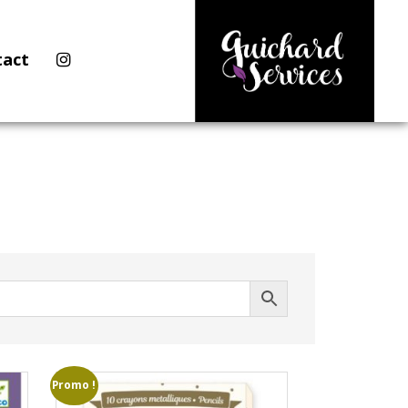
tact
Promo !