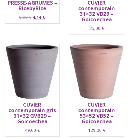
PRESSE-AGRUMES –
CUVIER
RicebyRice
contemporain
31×32 VB29 –
Le
Le
6,90
€
4,14
€
Goicoechea
prix
prix
35,00
€
initial
actuel
était :
est :
6,90 €.
4,14 €.
CUVIER
CUVIER
contemporain gris
contemporain
31×32 GVB29 –
53×52 VB52 –
Goicoechea
Goicoechea
49,00
€
129,00
€