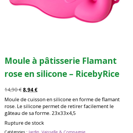
Moule à pâtisserie Flamant
rose en silicone – RicebyRice
Le
Le
14,90
€
8,94
€
prix
prix
Moule de cuisson en silicone en forme de flamant
initial
actuel
rose. Le silicone permet de retirer facilement le
était :
est :
gâteau de sa forme. 23x33x4,5
14,90 €.
8,94 €.
Rupture de stock
Catégories :
Jardin
,
Vaisselle & Compagnie