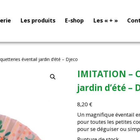
nerie
Les produits
E-shop
Les « + »
Con
etteries éventail jardin d’été – Djeco
IMITATION – C
jardin d’été – 
8,20
€
Un magnifique éventail en 
pour toutes les petites coq
pour se déguiser ou simp
Rupture de stock