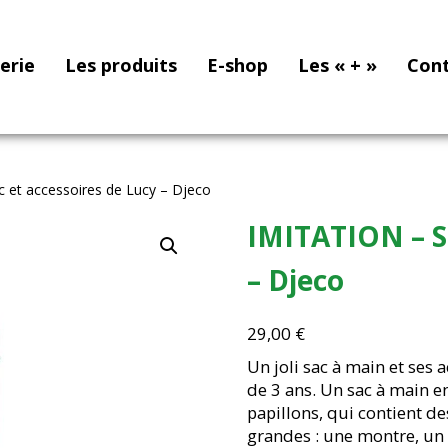
nerie
Les produits
E-shop
Les « + »
Con
 et accessoires de Lucy – Djeco
IMITATION – Sa
– Djeco
29,00
€
Un joli sac à main et ses 
de 3 ans. Un sac à main en
papillons, qui contient d
grandes : une montre, un 