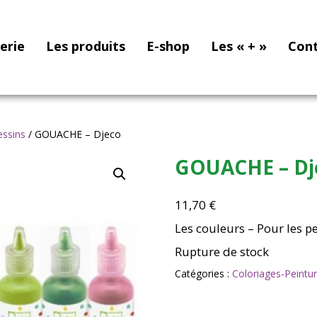
nerie
Les produits
E-shop
Les « + »
Con
essins
/ GOUACHE – Djeco
GOUACHE – Dj
11,70
€
Les couleurs – Pour les p
Rupture de stock
Catégories :
Coloriages-Peintu