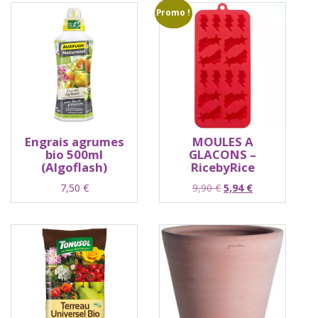
Promo !
Engrais agrumes
MOULES A
bio 500ml
GLACONS –
(Algoflash)
RicebyRice
Le
Le
7,50
€
9,90
€
5,94
€
prix
prix
initial
actuel
était :
est :
9,90 €.
5,94 €.