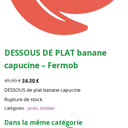
DESSOUS DE PLAT banane
capucine – Fermob
Le
Le
49,00
€
34,30
€
prix
prix
DESSOUS de plat banane capucine
initial
actuel
Rupture de stock
était :
est :
49,00 €.
34,30 €.
Catégories :
Jardin
,
Mobilier
Dans la même catégorie