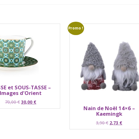
Promo !
SE et SOUS-TASSE –
Images d’Orient
Le
Le
70,00
€
30,00
€
Nain de Noël 14×6 –
prix
prix
Kaemingk
initial
actuel
était :
est :
Le
Le
3,90
€
2,73
€
70,00 €.
30,00 €.
prix
prix
initial
actuel