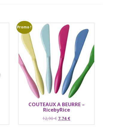
Promo !
COUTEAUX A BEURRE –
RicebyRice
Le
Le
12,90
€
7,74
€
prix
prix
initial
actuel