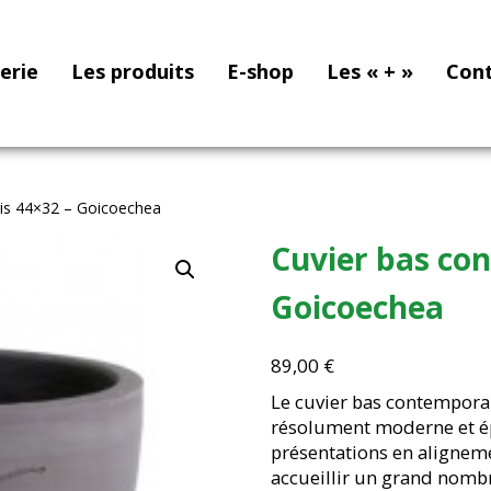
nerie
Les produits
E-shop
Les « + »
Con
ris 44×32 – Goicoechea
Cuvier bas con
Goicoechea
89,00
€
Le cuvier bas contemporai
résolument moderne et ép
présentations en alignem
accueillir un grand nombr