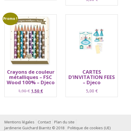
Promo !
Crayons de couleur
CARTES
métalliques – FSC
D’INVITATION FEES
Wood 100% – Djeco
– Djeco
Le
Le
1,90
€
1,50
€
5,00
€
prix
prix
initial
actuel
était :
est :
1,90 €.
1,50 €.
Mentions légales
Contact
Plan du site
Jardinerie Guichard Biarritz © 2018
Politique de cookies (UE)