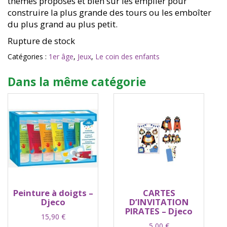
thèmes proposés et bien sûr les empiler pour
construire la plus grande des tours ou les emboîter
du plus grand au plus petit.
Rupture de stock
Catégories :
1er âge
,
Jeux
,
Le coin des enfants
Dans la même catégorie
Peinture à doigts –
CARTES
Djeco
D’INVITATION
PIRATES – Djeco
15,90
€
5,00
€