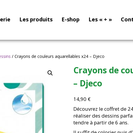
nerie
Les produits
E-shop
Les « + »
Con
essins
/ Crayons de couleurs aquarellables x24 – Djeco
Crayons de cou
– Djeco
14,90
€
Découvrez le coffret de 2
réaliser des dessins parfa
tendre à partir de 6 ans.
Il suffit de colorier puis