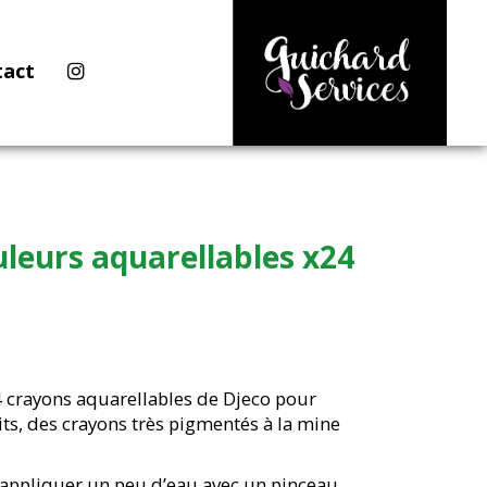
tact
leurs aquarellables x24
4 crayons aquarellables de Djeco pour
its, des crayons très pigmentés à la mine
 d’appliquer un peu d’eau avec un pinceau