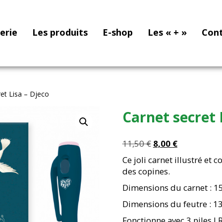
nerie
Les produits
E-shop
Les « + »
Con
et Lisa – Djeco
Carnet secret 
Le
Le
11,50
€
8,00
€
prix
prix
Ce joli carnet illustré et 
initial
actuel
des copines.
était :
est :
Dimensions du carnet : 15
11,50 €.
8,00 €.
Dimensions du feutre : 13
Fonctionne avec 3 piles L