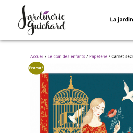
La jardi
Accueil
/
Le coin des enfants
/
Papeterie
/ Carnet secr
Promo !