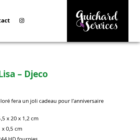
tact
Lisa – Djeco
coloré fera un joli cadeau pour l’anniversaire
,5 x 20 x 1,2 cm
 x 0,5 cm
R44 HD fournies.