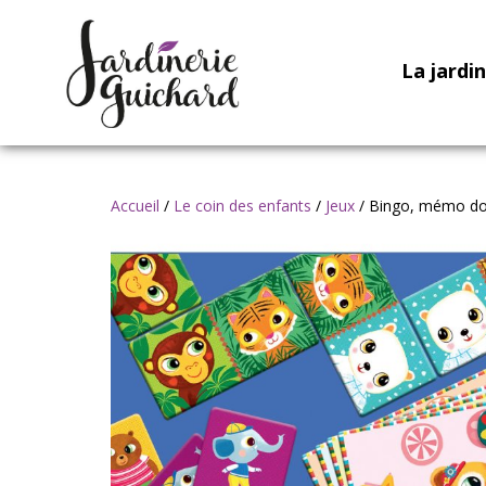
La jardi
Accueil
/
Le coin des enfants
/
Jeux
/ Bingo, mémo dom