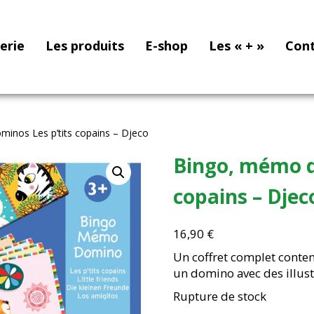
nerie
Les produits
E-shop
Les « + »
Con
inos Les p’tits copains – Djeco
Bingo, mémo d
copains – Djec
16,90
€
Un coffret complet conten
un domino avec des illust
Rupture de stock