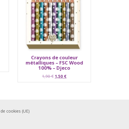
Crayons de couleur
métalliques – FSC Wood
100% – Djeco
Le
Le
1,90
€
1,50
€
prix
prix
initial
actuel
était :
est :
1,90 €.
1,50 €.
 de cookies (UE)