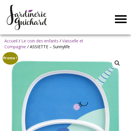
Togg
navig
Accueil
/
Le coin des enfants
/
Vaisselle et
Compagnie
/ ASSIETTE – Sunnylife
Promo !