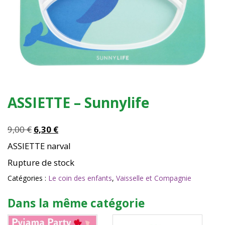
ASSIETTE – Sunnylife
Le
Le
9,00
€
6,30
€
prix
prix
ASSIETTE narval
initial
actuel
Rupture de stock
était :
est :
9,00 €.
6,30 €.
Catégories :
Le coin des enfants
,
Vaisselle et Compagnie
Dans la même catégorie