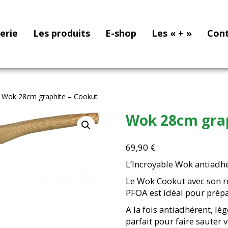
nerie
Les produits
E-shop
Les « + »
Con
 Wok 28cm graphite – Cookut
Wok 28cm grap
69,90
€
L’Incroyable Wok antiadh
Le Wok Cookut avec son r
PFOA est idéal pour prép
A la fois antiadhérent, lég
parfait pour faire sauter 