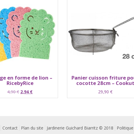
ge en forme de lion –
Panier cuisson friture po
RicebyRice
cocotte 28cm – Cooku
Le
Le
4,90
€
2,94
€
29,90
€
prix
prix
initial
actuel
était :
est :
4,90 €.
2,94 €.
Contact
Plan du site
Jardinerie Guichard Biarritz © 2018
Politique