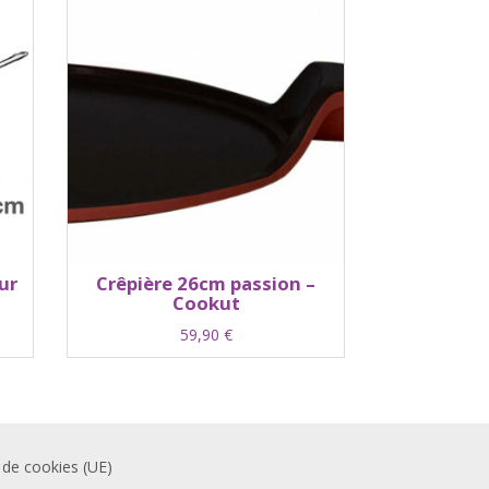
ur
Crêpière 26cm passion –
t
Cookut
59,90
€
 de cookies (UE)