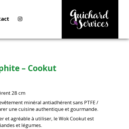
tact
hite – Cookut
érent 28 cm
evêtement minéral antiadhérent sans PTFE /
arer une cuisine authentique et gourmande.
er et agréable à utiliser, le Wok Cookut est
viandes et légumes.