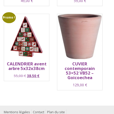
49,00
€
59,00
€
Promo !
CALENDRIER avent
CUVIER
arbre 5x32x38cm
contemporain
53×52 VB52 –
Le
Le
55,00
€
38,50
€
Goicoechea
prix
prix
129,00
€
initial
actuel
était :
est :
55,00 €.
38,50 €.
Mentions légales
Contact
Plan du site