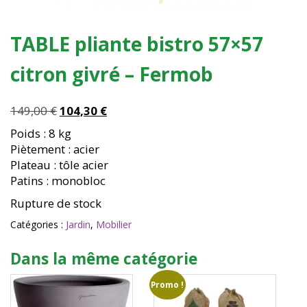
TABLE pliante bistro 57×57
citron givré – Fermob
Le
Le
149,00
€
104,30
€
prix
prix
Poids : 8 kg
initial
actuel
Piètement : acier
était :
est :
Plateau : tôle acier
149,00 €.
104,30 €.
Patins : monobloc
Rupture de stock
Catégories :
Jardin
,
Mobilier
Dans la même catégorie
Promo !