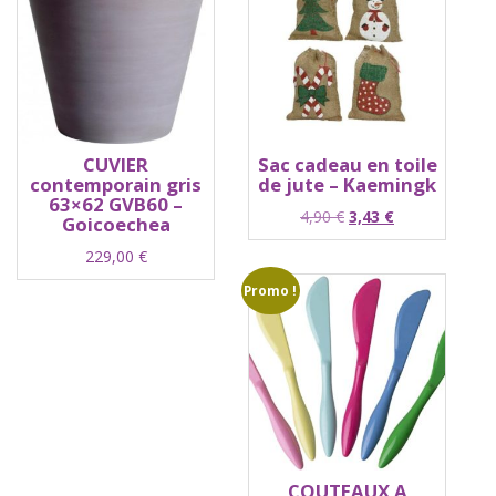
CUVIER
Sac cadeau en toile
contemporain gris
de jute – Kaemingk
63×62 GVB60 –
Le
Le
4,90
€
3,43
€
Goicoechea
prix
prix
229,00
€
initial
actuel
était :
est :
Promo !
4,90 €.
3,43 €.
COUTEAUX A