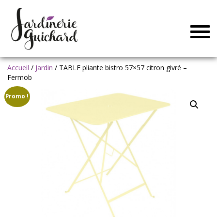
Togg
navig
Accueil
/
Jardin
/ TABLE pliante bistro 57×57 citron givré –
Fermob
Promo !