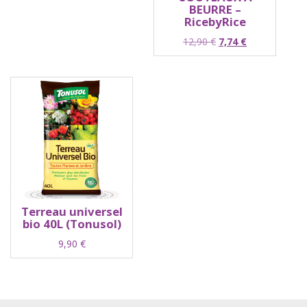
BEURRE –
RicebyRice
Le
Le
12,90
€
7,74
€
prix
prix
initial
actuel
était :
est :
12,90 €.
7,74 €.
Terreau universel
bio 40L (Tonusol)
9,90
€