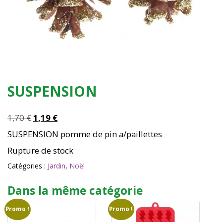
SUSPENSION
Le
Le
1,70
€
1,19
€
prix
prix
SUSPENSION pomme de pin a/paillettes
initial
actuel
Rupture de stock
était :
est :
1,70 €.
1,19 €.
Catégories :
Jardin
,
Noël
Dans la même catégorie
Promo !
Promo !