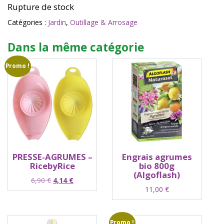
Rupture de stock
Catégories :
Jardin
,
Outillage & Arrosage
Dans la même catégorie
Promo !
PRESSE-AGRUMES –
Engrais agrumes
RicebyRice
bio 800g
(Algoflash)
Le
Le
6,90
€
4,14
€
11,00
€
prix
prix
initial
actuel
était :
est :
6,90 €.
4,14 €.
Promo !