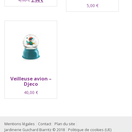
4,90
€
2,94
€
5,00
€
prix
prix
initial
actuel
était :
est :
4,90 €.
2,94 €.
Veilleuse avion –
Djeco
40,00
€
Mentions légales
Contact
Plan du site
Jardinerie Guichard Biarritz © 2018
Politique de cookies (UE)