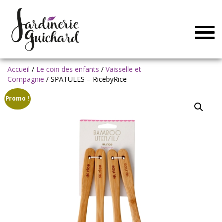
Togg
navig
Accueil
/
Le coin des enfants
/
Vaisselle et
Compagnie
/ SPATULES – RicebyRice
Promo !