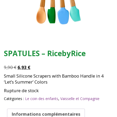
SPATULES – RicebyRice
Le
Le
9,90
€
6,93
€
prix
prix
Small Silicone Scrapers with Bamboo Handle in 4
initial
actuel
‘Let’s Summer’ Colors
était :
est :
Rupture de stock
9,90 €.
6,93 €.
Catégories :
Le coin des enfants
,
Vaisselle et Compagnie
Informations complémentaires