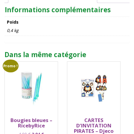
Informations complémentaires
Poids
0,4 kg
Dans la même catégorie
Promo !
Bougies bleues –
CARTES
RicebyRice
D’INVITATION
PIRATES – Djeco
Le
Le