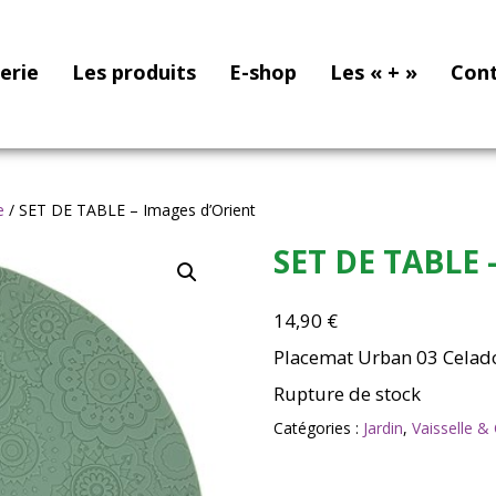
nerie
Les produits
E-shop
Les « + »
Con
e
/ SET DE TABLE – Images d’Orient
SET DE TABLE 
14,90
€
Placemat Urban 03 Celad
Rupture de stock
Catégories :
Jardin
,
Vaisselle 