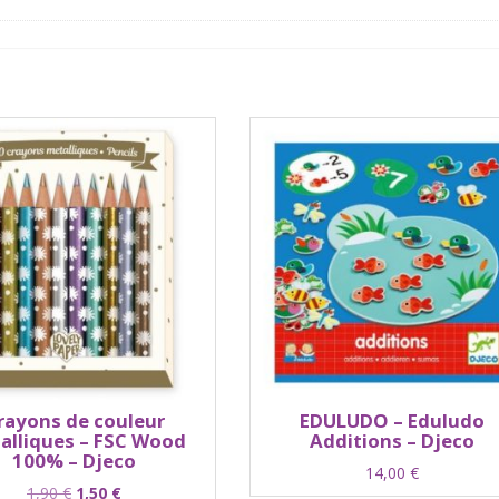
rayons de couleur
EDULUDO – Eduludo
alliques – FSC Wood
Additions – Djeco
100% – Djeco
14,00
€
Le
Le
1,90
€
1,50
€