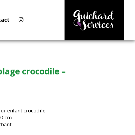
tact
lage crocodile –
our enfant crocodile
60 cm
rbant