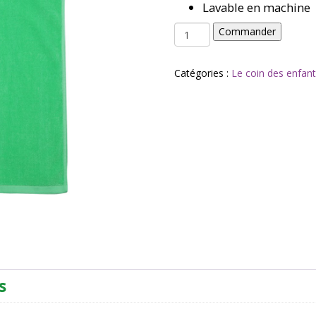
Lavable en machine
quantité
Commander
de
SERVIETTE
de
Catégories :
Le coin des enfan
plage
crocodile
-
Sunnylife
s