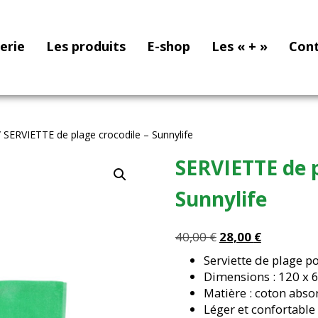
nerie
Les produits
E-shop
Les « + »
Con
 SERVIETTE de plage crocodile – Sunnylife
SERVIETTE de p
Sunnylife
Le
Le
40,00
€
28,00
€
prix
prix
Serviette de plage p
initial
actuel
Dimensions : 120 x 
était :
est :
Matière : coton abso
40,00 €.
28,00 €.
Léger et confortable