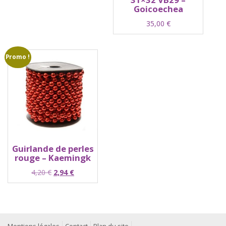
Goicoechea
35,00
€
Promo !
Guirlande de perles
rouge – Kaemingk
Le
Le
4,20
€
2,94
€
prix
prix
initial
actuel
était :
est :
4,20 €.
2,94 €.