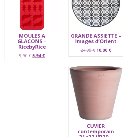
MOULES A
GRANDE ASSIETTE –
GLACONS –
Images d’Orient
RicebyRice
Le
Le
24,95
€
10,00
€
Le
Le
9,90
€
5,94
€
prix
prix
prix
prix
initial
actuel
initial
actuel
était :
est :
était :
est :
24,95 €.
10,00 €.
9,90 €.
5,94 €.
CUVIER
contemporain
31×32 VB29 –