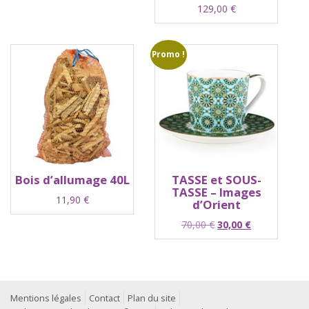
129,00
€
Promo !
Bois d’allumage 40L
TASSE et SOUS-
TASSE – Images
11,90
€
d’Orient
Le
Le
70,00
€
30,00
€
prix
prix
initial
actuel
était :
est :
70,00 €.
30,00 €.
Mentions légales
Contact
Plan du site