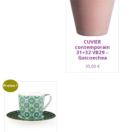
CUVIER
contemporain
31×32 VB29 –
Goicoechea
35,00
€
Promo !