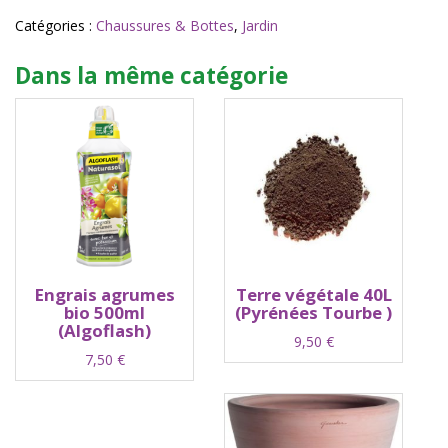
Sabot
lessfor
Catégories :
Chaussures & Bottes
,
Jardin
marine
T40
Dans la même catégorie
(Aigle)
Engrais agrumes
Terre végétale 40L
bio 500ml
(Pyrénées Tourbe )
(Algoflash)
9,50
€
7,50
€