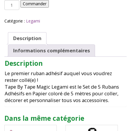
quantité
Commander
de
RUBANS
adhésifs
Catégorie :
Legami
en
papier
lot
Description
de
5
Informations complémentaires
Magic
-
Description
Legami
Le premier ruban adhésif auquel vous voudrez
rester collé(e) !
Tape By Tape Magic Legami est le Set de 5 Rubans
Adhésifs en Papier coloré de 5 mètres pour coller,
décorer et personnaliser tous vos accessoires.
Dans la même catégorie