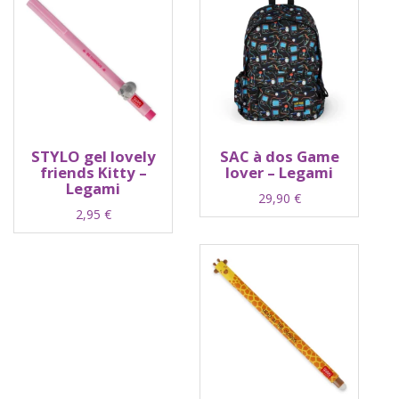
STYLO gel lovely
SAC à dos Game
friends Kitty –
lover – Legami
Legami
29,90
€
2,95
€