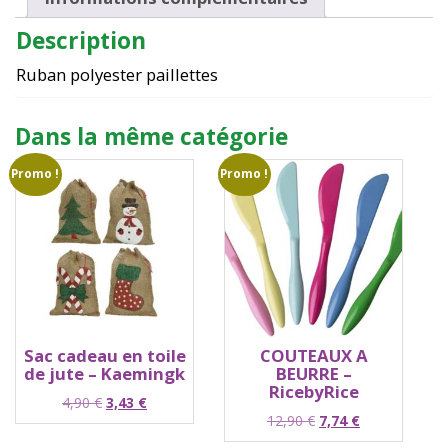
Description
Ruban polyester paillettes
Dans la même catégorie
Promo !
Promo !
Sac cadeau en toile
COUTEAUX A
de jute – Kaemingk
BEURRE –
RicebyRice
Le
Le
4,90
€
3,43
€
Le
Le
12,90
€
7,74
€
prix
prix
prix
prix
initial
actuel