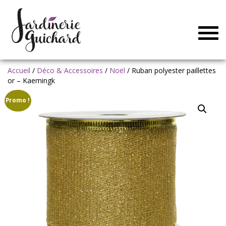
Togg
navig
Accueil
/
Déco & Accessoires
/
Noël
/ Ruban polyester paillettes
or – Kaemingk
Promo !