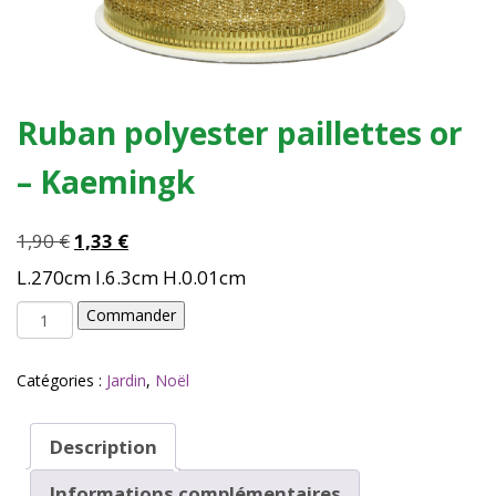
Ruban polyester paillettes or
– Kaemingk
Le
Le
1,90
€
1,33
€
prix
prix
L.270cm I.6.3cm H.0.01cm
initial
actuel
quantité
était :
est :
Commander
de
1,90 €.
1,33 €.
Ruban
polyester
Catégories :
Jardin
,
Noël
paillettes
or
-
Description
Kaemingk
Informations complémentaires