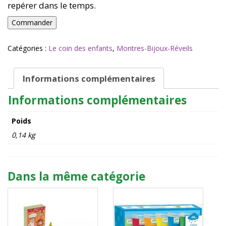
repérer dans le temps.
22,00 €.
10,00 €.
quantité
Commander
de
REVEILS
Catégories :
Le coin des enfants
,
Montres-Bijoux-Réveils
-
Réveil
espace
Informations complémentaires
Informations complémentaires
Poids
0,14 kg
Dans la même catégorie