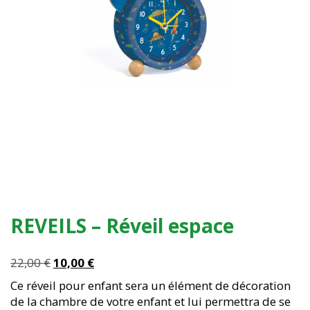
REVEILS – Réveil espace
Le
Le
22,00
€
10,00
€
prix
prix
Ce réveil pour enfant sera un élément de décoration
initial
actuel
de la chambre de votre enfant et lui permettra de se
était :
est :