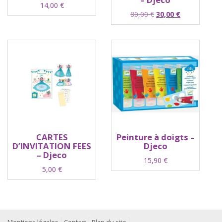
14,00
€
Le
Le
80,00
€
30,00
€
prix
prix
initial
actuel
était :
est :
80,00 €.
30,00 €.
CARTES
Peinture à doigts –
D’INVITATION FEES
Djeco
– Djeco
15,90
€
5,00
€