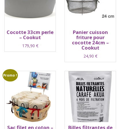
Cocotte 33cm perle
Panier cuisson
– Cookut
friture pour
cocotte 24cm –
179,90
€
Cookut
24,90
€
Promo !
Sac filet en coton –
Billes filtrantes de