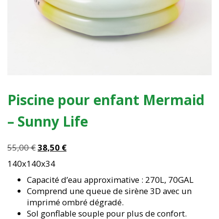
Piscine pour enfant Mermaid
– Sunny Life
Le
Le
55,00
€
38,50
€
prix
prix
140x140x34
initial
actuel
Capacité d’eau approximative : 270L, 70GAL
était :
est :
Comprend une queue de sirène 3D avec un
55,00 €.
38,50 €.
imprimé ombré dégradé.
Sol gonflable souple pour plus de confort.