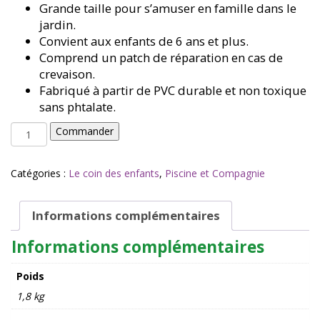
Grande taille pour s’amuser en famille dans le
jardin.
Convient aux enfants de 6 ans et plus.
Comprend un patch de réparation en cas de
crevaison.
Fabriqué à partir de PVC durable et non toxique
sans phtalate.
quantité
Commander
de
Piscine
pour
Catégories :
Le coin des enfants
,
Piscine et Compagnie
enfant
Mermaid
-
Informations complémentaires
Sunny
Informations complémentaires
Life
Poids
1,8 kg