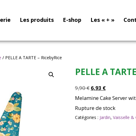
nerie
Les produits
E-shop
Les « + »
Con
e
/ PELLE A TARTE – RicebyRice
PELLE A TARTE
Le
Le
9,90
€
6,93
€
prix
prix
Melamine Cake Server with 
initial
actuel
Rupture de stock
était :
est :
9,90 €.
6,93 €.
Catégories :
Jardin
,
Vaisselle 