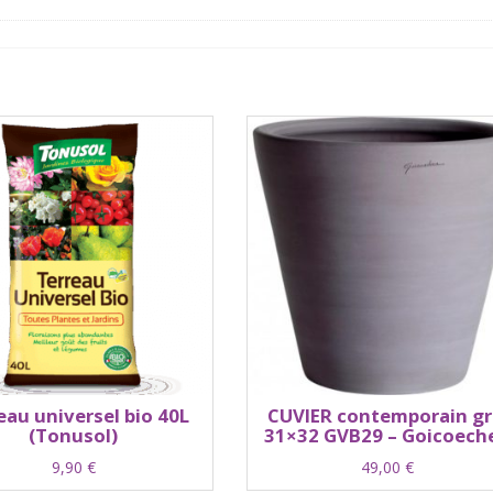
eau universel bio 40L
CUVIER contemporain gr
(Tonusol)
31×32 GVB29 – Goicoech
9,90
€
49,00
€