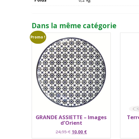
Dans la même catégorie
Promo !
GRANDE ASSIETTE – Images
Terr
d’Orient
Le
Le
24,95
€
10,00
€
prix
prix