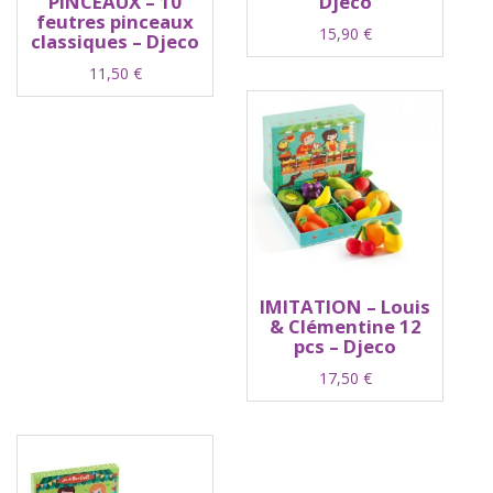
PINCEAUX – 10
Djeco
feutres pinceaux
15,90
€
classiques – Djeco
11,50
€
IMITATION – Louis
& Clémentine 12
pcs – Djeco
17,50
€