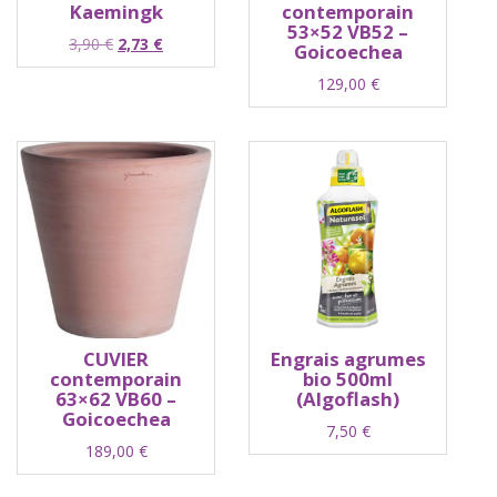
Kaemingk
contemporain
53×52 VB52 –
Le
Le
3,90
€
2,73
€
Goicoechea
prix
prix
129,00
€
initial
actuel
était :
est :
3,90 €.
2,73 €.
CUVIER
Engrais agrumes
contemporain
bio 500ml
63×62 VB60 –
(Algoflash)
Goicoechea
7,50
€
189,00
€