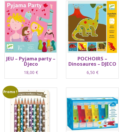
JEU – Pyjama party –
POCHOIRS –
Djeco
Dinosaures – DJECO
18,00
€
6,50
€
Promo !