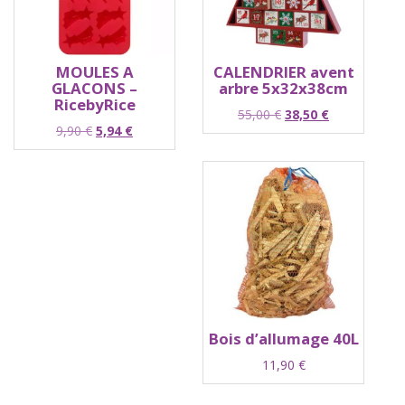
MOULES A
CALENDRIER avent
GLACONS –
arbre 5x32x38cm
RicebyRice
Le
Le
55,00
€
38,50
€
Le
Le
9,90
€
5,94
€
prix
prix
prix
prix
initial
actuel
initial
actuel
était :
est :
était :
est :
55,00 €.
38,50 €.
9,90 €.
5,94 €.
Bois d’allumage 40L
11,90
€