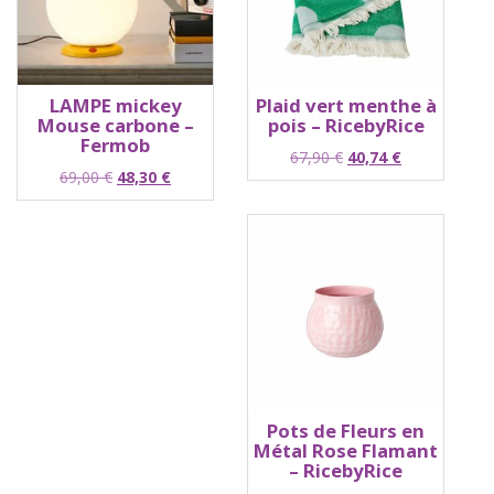
LAMPE mickey
Plaid vert menthe à
Mouse carbone –
pois – RicebyRice
Fermob
Le
Le
67,90
€
40,74
€
Le
Le
69,00
€
48,30
€
prix
prix
prix
prix
initial
actuel
initial
actuel
était :
est :
était :
est :
67,90 €.
40,74 €.
69,00 €.
48,30 €.
Pots de Fleurs en
Métal Rose Flamant
– RicebyRice