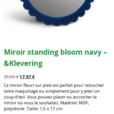
Miroir standing bloom navy –
&Klevering
Le
Le
29,95
€
17,97
€
prix
prix
Ce miroir fleuri sur pied est parfait pour retoucher
initial
actuel
votre maquillage ou simplement pour y jeter un
était :
est :
coup d’œil. Vous pouvez placer ou accrocher le
29,95 €.
17,97 €.
miroir où vous le souhaitez. Matériel: MDF,
polyrésine. Taille: 1,5 x 17 cm.