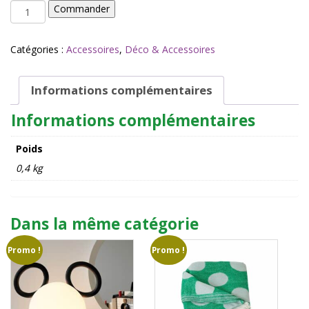
quantité
Commander
de
Miroir
standing
Catégories :
Accessoires
,
Déco & Accessoires
bloom
navy
-
Informations complémentaires
&Klevering
Informations complémentaires
Poids
0,4 kg
Dans la même catégorie
Promo !
Promo !