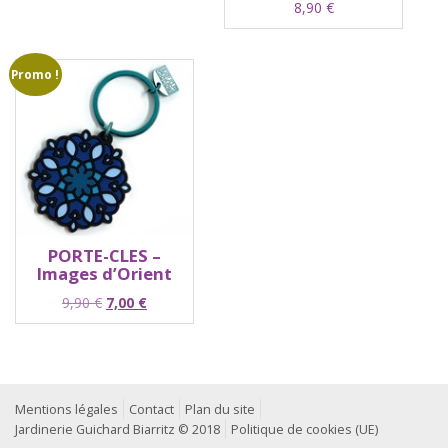
8,90
€
Promo !
PORTE-CLES –
Images d’Orient
Le
Le
9,90
€
7,00
€
prix
prix
initial
actuel
était :
est :
9,90 €.
7,00 €.
Mentions légales
Contact
Plan du site
Jardinerie Guichard Biarritz © 2018
Politique de cookies (UE)