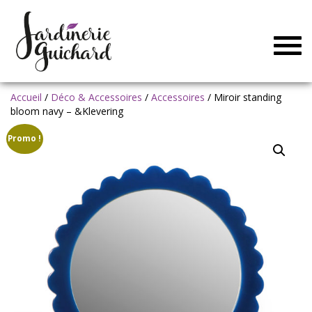
Togg
navig
Accueil
/
Déco & Accessoires
/
Accessoires
/ Miroir standing
bloom navy – &Klevering
Promo !