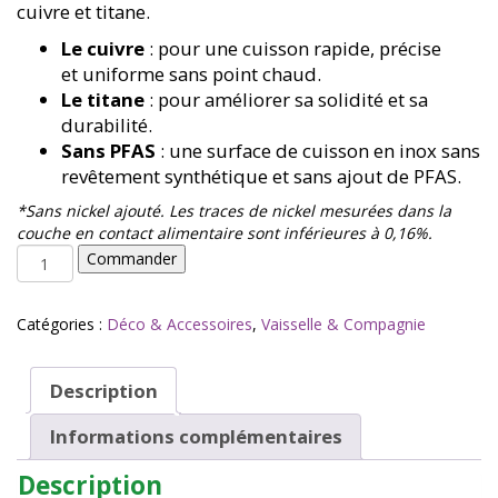
cuivre et titane.
Le cuivre
: pour une cuisson rapide, précise
et uniforme sans point chaud.
Le titane
: pour améliorer sa solidité et sa
durabilité.
Sans PFAS
: une surface de cuisson en inox sans
revêtement synthétique et sans ajout de PFAS.
*Sans nickel ajouté. Les traces de nickel mesurées dans la
couche en contact alimentaire sont inférieures à 0,16%.
quantité
Commander
de
LA
MERVEILLEUSE
Catégories :
Déco & Accessoires
,
Vaisselle & Compagnie
casserole
inox
20cm
Description
myrtille
-
Informations complémentaires
Cookut
Description