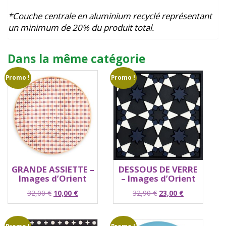
*Couche centrale en aluminium recyclé représentant
un minimum de 20% du produit total.
Dans la même catégorie
Promo !
Promo !
GRANDE ASSIETTE –
DESSOUS DE VERRE
Images d’Orient
– Images d’Orient
Le
Le
Le
Le
32,00
€
10,00
€
32,90
€
23,00
€
prix
prix
prix
prix
initial
actuel
initial
actuel
était :
est :
était :
est :