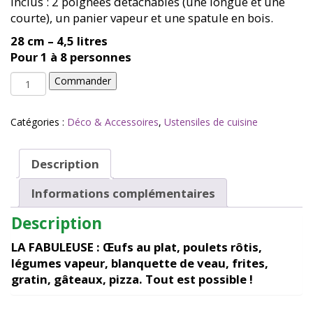
Inclus : 2 poignées détachables (une longue et une
courte), un panier vapeur et une spatule en bois.
28 cm – 4,5 litres
Pour 1 à 8 personnes
quantité
Commander
de
La
Fabuleuse
Catégories :
Déco & Accessoires
,
Ustensiles de cuisine
28cm
meteore
-
Description
Cookut
Informations complémentaires
Description
LA FABULEUSE : Œufs au plat, poulets rôtis,
légumes vapeur, blanquette de veau, frites,
gratin, gâteaux, pizza. Tout est possible !