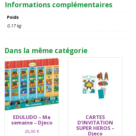
Informations complémentaires
Djeco
Poids
0,17 kg
Dans la même catégorie
EDULUDO – Ma
CARTES
semaine – Djeco
D’INVITATION
SUPER HEROS –
20,00
€
Djeco