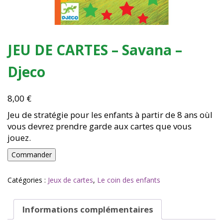
JEU DE CARTES – Savana –
Djeco
8,00
€
Jeu de stratégie pour les enfants à partir de 8 ans oùl
vous devrez prendre garde aux cartes que vous
jouez.
quantité
Commander
de
JEU
Catégories :
Jeux de cartes
,
Le coin des enfants
DE
CARTES
-
Informations complémentaires
Savana
-