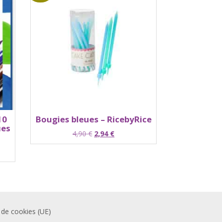
10
Bougies bleues – RicebyRice
ues
Le
Le
4,90
€
2,94
€
prix
prix
initial
actuel
était :
est :
4,90 €.
2,94 €.
 de cookies (UE)