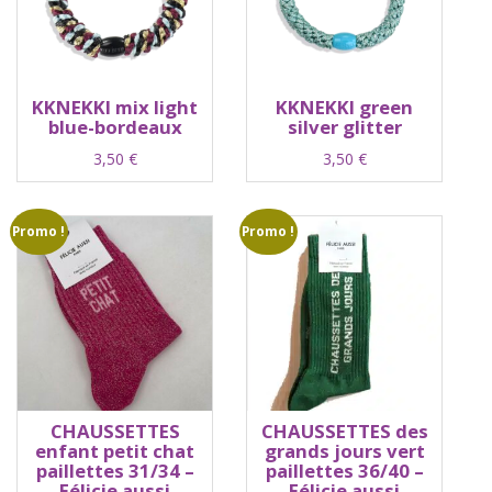
KKNEKKI mix light
KKNEKKI green
blue-bordeaux
silver glitter
3,50
€
3,50
€
Promo !
Promo !
CHAUSSETTES
CHAUSSETTES des
enfant petit chat
grands jours vert
paillettes 31/34 –
paillettes 36/40 –
Félicie aussi
Félicie aussi