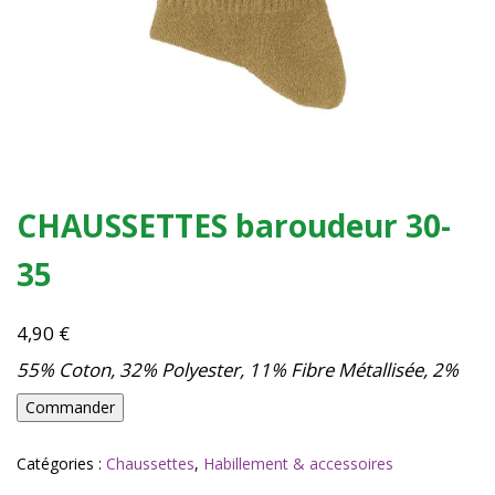
CHAUSSETTES baroudeur 30-
35
4,90
€
55% Coton, 32% Polyester, 11% Fibre Métallisée, 2%
quantité
Commander
de
CHAUSSETTES
Catégories :
Chaussettes
,
Habillement & accessoires
baroudeur
30-