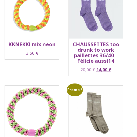
KKNEKKI mix neon
CHAUSSETTES too
drunk to work
3,50
€
paillettes 36/40 –
Félicie aussi14
Le
Le
20,00
€
14,00
€
prix
prix
initial
actuel
était :
est :
Promo !
20,00 €.
14,00 €.