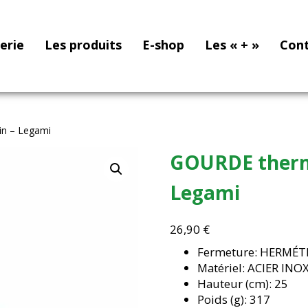
nerie
Les produits
E-shop
Les « + »
Con
in – Legami
GOURDE thermi
Legami
26,90
€
Fermeture: HERMÉT
Matériel: ACIER IN
Hauteur (cm): 25
Poids (g): 317