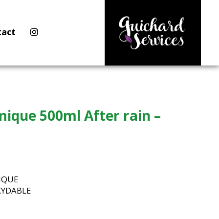
tact
que 500ml After rain –
IQUE
OXYDABLE