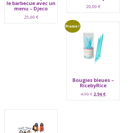
le barbecue avec un
20,00
€
menu – Djeco
25,00
€
Promo !
Bougies bleues –
RicebyRice
Le
Le
4,90
€
2,94
€
prix
prix
initial
actuel
était :
est :
4,90 €.
2,94 €.