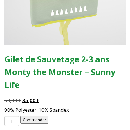
Gilet de Sauvetage 2-3 ans
Monty the Monster – Sunny
Life
Le
Le
50,00
€
35,00
€
prix
prix
90% Polyester, 10% Spandex
initial
actuel
quantité
était :
est :
Commander
de
50,00 €.
35,00 €.