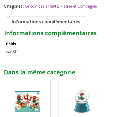
Gilet
de
Catégories :
Le coin des enfants
,
Piscine et Compagnie
Sauvetage
2-
3
Informations complémentaires
ans
Informations complémentaires
Monty
the
Monster
Poids
-
0,3 kg
Sunny
Life
Dans la même catégorie